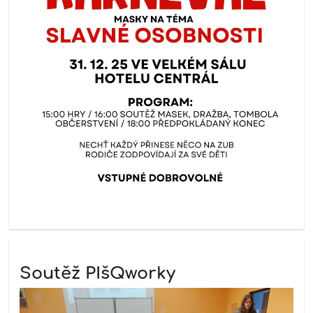
Soutěž PIšQworky