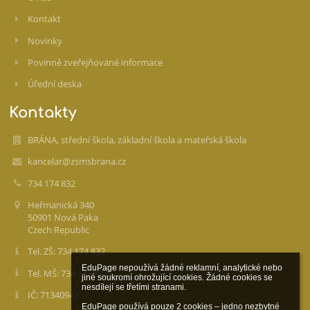
Kontakt
Novinky
Povinně zveřejňované informace
Úřední deska
Kontakty
BRÁNA, střední škola, základní škola a mateřská škola
kancelar@zsmsbrana.cz
734 174 832
Heřmanická 340
50901 Nová Paka
Czech Republic
Tel. ZŠ: 734 174 832
EduPage nepoužívá žádné reklamní, analytické nebo 
Tel. MŠ: 734 174 833
jiné soukromí ohrožující cookies. Žádné cookies se 
nesdílejí se třetími stranami.

IČ: 71340947
EduPage používá pouze 2 cookies – jedno nezbytné 