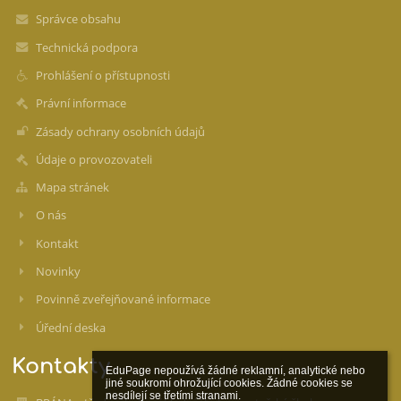
Správce obsahu
Technická podpora
Prohlášení o přístupnosti
Právní informace
Zásady ochrany osobních údajů
Údaje o provozovateli
Mapa stránek
O nás
Kontakt
Novinky
Povinně zveřejňované informace
Úřední deska
Kontakty
EduPage nepoužívá žádné reklamní, analytické nebo 
jiné soukromí ohrožující cookies. Žádné cookies se 
nesdílejí se třetími stranami.
