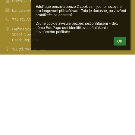
BRÁNA, střední škola, základní škola a mateřská škola
EduPage používá pouze 2 cookies – jedno nezbytné 
kancelar@zsmsbrana.cz
pro fungování přihlašování. Toto je dočasné, po zavření 
prohlížeče se odstraní.

734 174 832
Druhé cookie zvyšuje bezpečnost přihlášení – díky 
němu EduPage umí identifikovat přihlášení z 
Heřmanická 340
neznámého počítače.
50901 Nová Paka
Czech Republic
OK
Tel. ZŠ: 734 174 832
Tel. MŠ: 734 174 833
IČ: 71340947
Přihlášení
Přihlásit se pomocí účtu EduPage
Neznám přihlašovací jméno nebo heslo
Přihlásit se přes Google účet
Přihlásit se přes Microsoft účet